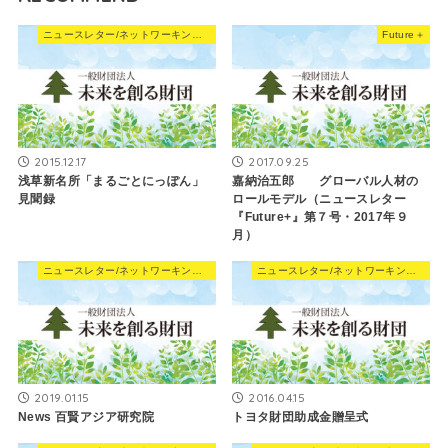
ニュースレター/ネットワーキングNews
Future＋
2015.12.17
2017.09.25
浅草新名所「まるごとにっぽん」
嘉納治五郎 グローバル人材の
見聞録
ロールモデル（ニュースレター
『Future+』第７号・2017年９
月）
ニュースレター/ネットワーキングNews
ニュースレター/ネットワーキングNews
2019.01.15
2016.04.15
News 百賢アジア研究院
トヨタ財団助成金贈呈式