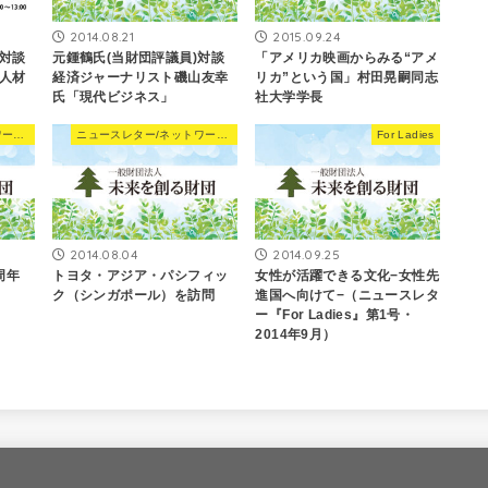
2014.08.21
2015.09.24
対談
元鍾鶴氏(当財団評議員)対談
「アメリカ映画からみる“アメ
人材
経済ジャーナリスト磯山友幸
リカ”という国」村田晃嗣同志
氏「現代ビジネス」
社大学学長
ニュースレター/ネットワーキングNews
ニュースレター/ネットワーキングNews
For Ladies
2014.08.04
2014.09.25
周年
トヨタ・アジア・パシフィッ
女性が活躍できる文化−女性先
ク（シンガポール）を訪問
進国へ向けて−（ニュースレタ
ー『For Ladies』第1号・
2014年9月）