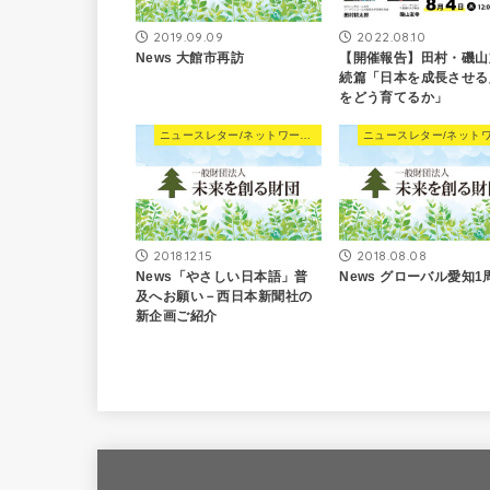
2019.09.09
2022.08.10
News 大館市再訪
【開催報告】田村・磯山
続篇「日本を成長させる
をどう育てるか」
ニュースレター/ネットワーキングNews
2018.12.15
2018.08.08
News「やさしい日本語」普
News グローバル愛知1
及へお願い－西日本新聞社の
新企画ご紹介