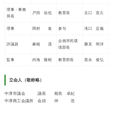
理事・事務
戸田 佑也
教育長
古口 宣久
局長
理事
岡村 進
参与
滝口 定義
企画市民環
評議員
麻植 茂
勝見 明洋
境部長
監事
内海 隆樹
教育部長
黒永 俊弘
立会人（敬称略）
中津市議会 議長 相良 卓紀
中津商工会議所 会頭 仲 浩