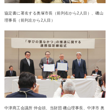
協定書に署名する奥塚市長（前列右から2人目）、磯山
理事長（前列左から2人目）
中津商工会議所 仲会頭、当財団 磯山理事長、中津市 奥