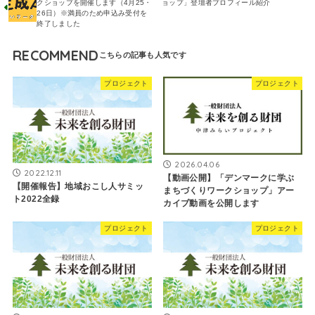
クショップを開催します（4月25・
ョップ」登壇者プロフィール紹介
26日）※満員のため申込み受付を
終了しました
RECOMMEND
プロジェクト
プロジェクト
2026.04.06
2022.12.11
【動画公開】「デンマークに学ぶ
【開催報告】地域おこし人サミッ
まちづくりワークショップ」アー
ト2022全録
カイブ動画を公開します
プロジェクト
プロジェクト