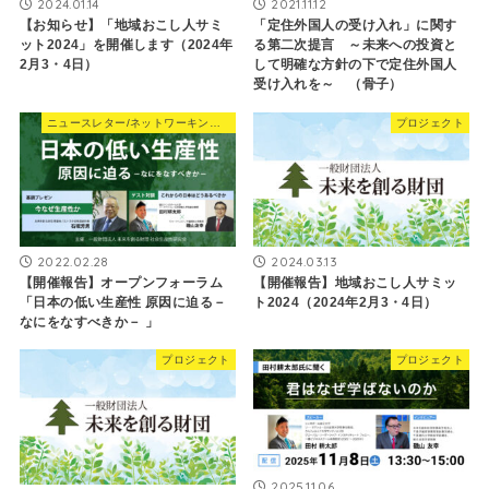
2024.01.14
2021.11.12
【お知らせ】「地域おこし人サミ
「定住外国人の受け入れ」に関す
ット2024」を開催します（2024年
る第二次提言 ～未来への投資と
2月3・4日）
して明確な方針の下で定住外国人
受け入れを～ （骨子）
ニュースレター/ネットワーキングNews
プロジェクト
2022.02.28
2024.03.13
【開催報告】オープンフォーラム
【開催報告】地域おこし人サミッ
「日本の低い生産性 原因に迫る－
ト2024（2024年2月3・4日）
なにをなすべきか－ 」
プロジェクト
プロジェクト
2025.11.06