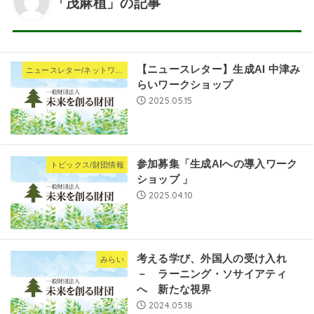
「茂麻植」の記事
【ニュースレター】生成AI 中津み
ニュースレター/ネットワーキングNews
らいワークショップ
2025.05.15
参加募集「⽣成AIへの導⼊ワーク
トピックス/財団情報
ショップ 」
2025.04.10
考える学び、外国人の受け入れ
みらい
－ ラーニング・ソサイアティ
へ 新たな視界
2024.05.18