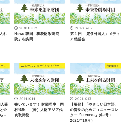
2018.10.02
2017.04.07
け入れ
News 韓国「租税財政研究
第 1 回 「定住外国人」メディ
院」を訪問
ア懇話会
ニュースレター/ネットワーキングNews
ニュースレター/ネットワーキングNews
Future＋
2014.10.14
2021.10.13
国人受
書いています！ 財団理事 岡
【要旨】「やさしい日本語」
と企
村進氏 （株）人財アジア代
の普及のために（ニュースレ
ら－
表取締役
ター『Future+』第9号・
2021年10月）