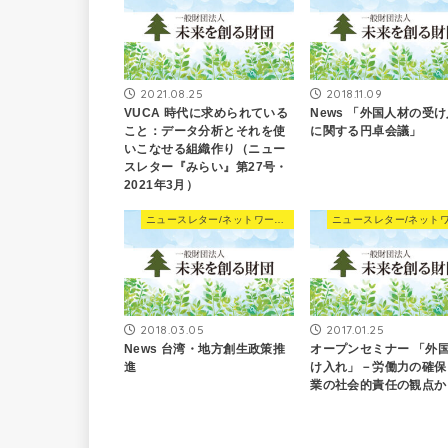
2021.08.25
2018.11.09
VUCA 時代に求められている
News 「外国人材の受
こと：データ分析とそれを使
に関する円卓会議」
いこなせる組織作り（ニュー
スレター『みらい』第27号・
2021年3月）
ニュースレター/ネットワーキングNews
2018.03.05
2017.01.25
News 台湾・地方創生政策推
オープンセミナー 「外
進
け入れ」－労働力の確保
業の社会的責任の観点か