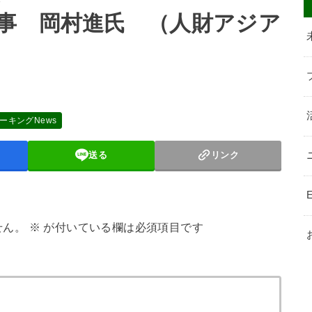
事 岡村進氏 （人財アジア
ーキングNews
送る
リンク
E
せん。
※
が付いている欄は必須項目です